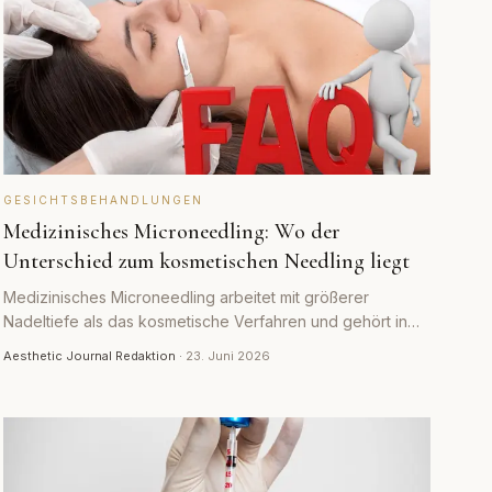
GESICHTSBEHANDLUNGEN
Medizinisches Microneedling: Wo der
Unterschied zum kosmetischen Needling liegt
Medizinisches Microneedling arbeitet mit größerer
Nadeltiefe als das kosmetische Verfahren und gehört in
fachkundige Hände. Worin sich die beiden unterscheiden
Aesthetic Journal Redaktion
·
23. Juni 2026
und wann welches sinnvoll ist.