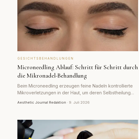
GESICHTSBEHANDLUNGEN
Microneedling Ablauf: Schritt für Schritt durch
die Mikronadel-Behandlung
Beim Microneedling erzeugen feine Nadeln kontrollierte
Mikroverletzungen in der Haut, um deren Selbstheilung
anzuregen. So läuft eine Sitzung von der Reinigung bis zur
Aesthetic Journal Redaktion
·
9. Juli 2026
Nachpflege wirklich ab.