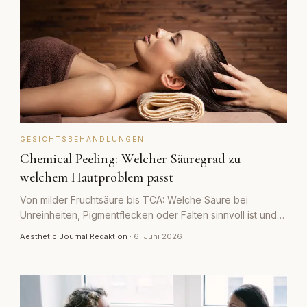
GESICHTSBEHANDLUNGEN
Chemical Peeling: Welcher Säuregrad zu
welchem Hautproblem passt
Von milder Fruchtsäure bis TCA: Welche Säure bei
Unreinheiten, Pigmentflecken oder Falten sinnvoll ist und
worauf bei der Tiefe des Peelings zu achten ist.
Aesthetic Journal Redaktion
·
6. Juni 2026