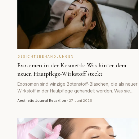
GESICHTSBEHANDLUNGEN
Exosomen in der Kosmetik: Was hinter dem
neuen Hautpflege-Wirkstoff steckt
Exosomen sind winzige Botenstoff-Bläschen, die als neuer
Wirkstoff in der Hautpflege gehandelt werden. Was sie
sind, was die Studienlage hergibt und wo Marketing und
Aesthetic Journal Redaktion
·
27. Juni 2026
Realität auseinandergehen.