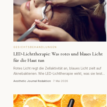
GESICHTSBEHANDLUNGEN
LED-Lichttherapie: Was rotes und blaues Licht
für die Haut tun
Rotes Licht regt die Zellaktivität an, blaues Licht zielt auf
Aknebakterien. Wie LED-Lichttherapie wirkt, was sie leisten
kann und warum sie meist Ergänzung ist.
Aesthetic Journal Redaktion
·
7. Mai 2026