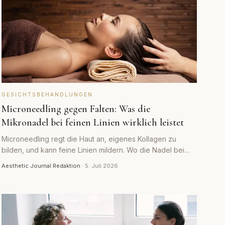
GESICHTSBEHANDLUNGEN
Microneedling gegen Falten: Was die
Mikronadel bei feinen Linien wirklich leistet
Microneedling regt die Haut an, eigenes Kollagen zu
bilden, und kann feine Linien mildern. Wo die Nadel bei
Falten hilft, wo sie an ihre Grenzen stößt und was sie nicht
Aesthetic Journal Redaktion
·
5. Juli 2026
ersetzt.