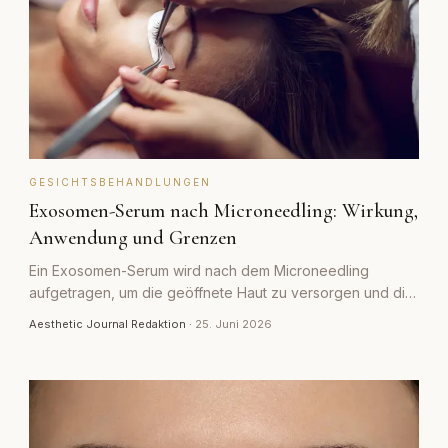
GESICHTSBEHANDLUNGEN
Exosomen-Serum nach Microneedling: Wirkung,
Anwendung und Grenzen
Ein Exosomen-Serum wird nach dem Microneedling
aufgetragen, um die geöffnete Haut zu versorgen und die
Regeneration zu unterstützen. Was das bringt, wie es
Aesthetic Journal Redaktion
·
25. Juni 2026
angewendet wird und wo die Grenzen liegen.