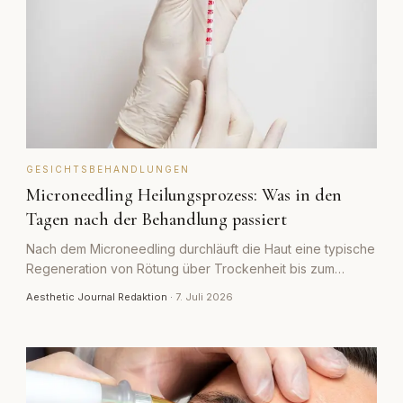
GESICHTSBEHANDLUNGEN
Microneedling Heilungsprozess: Was in den
Tagen nach der Behandlung passiert
Nach dem Microneedling durchläuft die Haut eine typische
Regeneration von Rötung über Trockenheit bis zum
frischen Teint. Was an welchem Tag normal ist und wann
Aesthetic Journal Redaktion
·
7. Juli 2026
man aufmerksam werden sollte.