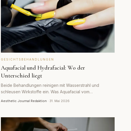
GESICHTSBEHANDLUNGEN
Aquafacial und Hydrafacial: Wo der
Unterschied liegt
Beide Behandlungen reinigen mit Wasserstrahl und
schleusen Wirkstoffe ein. Was Aquafacial vom
markengeschützten Hydrafacial unterscheidet und worauf
Aesthetic Journal Redaktion
·
31. Mai 2026
es bei der Wahl ankommt.