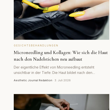
GESICHTSBEHANDLUNGEN
Microneedling und Kollagen: Wie sich die Haut
nach den Nadelstichen neu aufbaut
Der eigentliche Effekt von Microneedling entsteht
unsichtbar in der Tiefe: Die Haut bildet nach den
Mikroverletzungen neues Kollagen. Wie dieser Umbau
Aesthetic Journal Redaktion
·
3. Juli 2026
abläuft und wie lange er dauert.