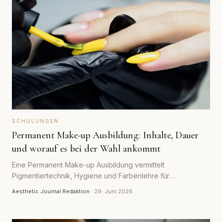
SCHULUNGEN
Permanent Make-up Ausbildung: Inhalte, Dauer
und worauf es bei der Wahl ankommt
Eine Permanent Make-up Ausbildung vermittelt
Pigmentiertechnik, Hygiene und Farbenlehre für
dauerhaftes Make-up an Augenbrauen, Lidern und Lippen.
Aesthetic Journal Redaktion
·
29. Juni 2026
Welche Inhalte dazugehören, wie lange sie dauert und
worauf du bei der Wahl achten solltest.