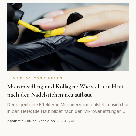
GESICHTSBEHANDLUNGEN
Microneedling und Kollagen: Wie sich die Haut
nach den Nadelstichen neu aufbaut
Der eigentliche Effekt von Microneedling entsteht unsichtbar
in der Tiefe: Die Haut bildet nach den Mikroverletzungen
neues Kollagen. Wie dieser Umbau abläuft und wie lange er
Aesthetic Journal Redaktion
·
3. Juli 2026
dauert.